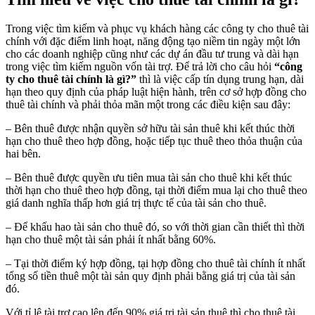
Trong việc tìm kiếm và phục vụ khách hàng các công ty cho thuê tài
chính với đặc điểm linh hoạt, năng động tạo niềm tin ngày một lớn
cho các doanh nghiệp cũng như các dự án đầu tư trung và dài hạn
trong việc tìm kiếm nguồn vốn tài trợ. Để trả lời cho câu hỏi
“công
ty cho thuê tài chính là gì?”
thì là việc cấp tín dụng trung hạn, dài
hạn theo quy định của pháp luật hiện hành, trên cơ sở hợp đồng cho
thuê tài chính và phải thỏa mãn một trong các điều kiện sau đây:
– Bên thuê được nhận quyền sở hữu tài sản thuê khi kết thúc thời
hạn cho thuê theo hợp đồng, hoặc tiếp tục thuê theo thỏa thuận của
hai bên.
– Bên thuê được quyền ưu tiên mua tài sản cho thuê khi kết thúc
thời hạn cho thuê theo hợp đồng, tại thời điểm mua lại cho thuê theo
giá danh nghĩa thấp hơn giá trị thực tế của tài sản cho thuê.
– Để khấu hao tài sản cho thuê đó, so với thời gian cần thiết thì thời
hạn cho thuê một tài sản phải ít nhất bằng 60%.
– Tại thời điểm ký hợp đồng, tại hợp đồng cho thuê tài chính ít nhất
tổng số tiền thuê một tài sản quy định phải bằng giá trị của tài sản
đó.
Với tỉ lệ tài trợ cao lên đến 90% giá trị tài sản thuê thì cho thuê tài