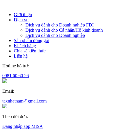
Giới thiệu
Dịch vụ
Dịch vụ dành cho Doanh nghiệp FDI
Dịch vụ dành cho Cá nhân/Hộ kinh doanh
Dịch vụ dành cho Doanh nghiệp
Sản phẩm đóng gói
Khách hàng
Chia sẻ kiến thức
Liên hệ
Hotline hỗ trợ:
0981 60 60 26
Email:
taxnhatnam@gmail.com
Theo dõi đơn:
Đăng nhập app MISA