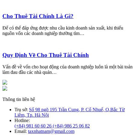
Cho Thuê Tài Chính Là Gì?
Để có thể đáp ứng được nhu cầu kinh doanh sản xuất, khi thiếu
nguồn vốn các doanh nghiệp thường tìm…
Quy Định Về Cho Thuê Tài Chính
Vấn đề về vốn cho hoạt động của doanh nghiệp luôn là một bài toán
làm đau đầu các nhà quản…
Thông tin liên hệ
Trụ sở:
Số 98 ngõ 195 Trần Cung, P. Cổ Nhuế, Q.Bắc Từ
Liêm, Tp. Hà Nội
Hotline:
(+84) 981 60 60 26
(+84) 986 25 06 82
Email:
taxnhatnam@gmail.com