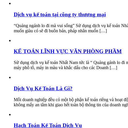
Dịch vụ kế toán tại công ty thương mại
“Quảng ngánh lo đi mà vui sống” Sử dụng dịch vụ kế toán Nhất
muốn giàu có sẽ đi buôn bán, pháp nhân muốn […]
KẾ TOÁN LĨNH VỰC VĂN PHÒNG PHẦM
Sử dụng dịch vụ kế toán Nhất Nam tức là “ Quảng gánh lo đi 
máy phô tô, máy in màu và khắc dấu cho các Doanh […]
Dịch Vụ Kế Toán Là Gì?
Mỗi doanh nghiệp đều có một bộ phận kế toán riêng và hoạt độ
không mấy an tâm khi giao hết toàn bộ thông tin của doanh ng
Hạch Toán Kế Toán Dịch Vụ