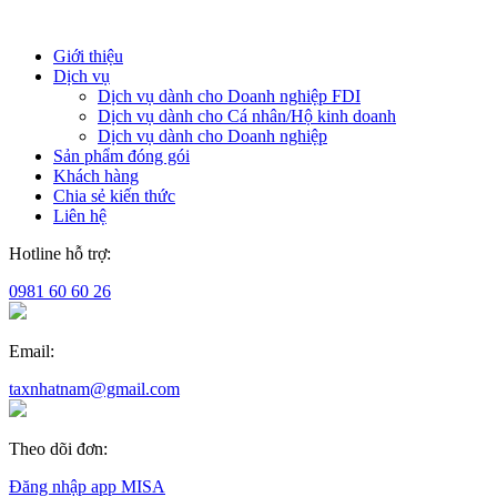
Giới thiệu
Dịch vụ
Dịch vụ dành cho Doanh nghiệp FDI
Dịch vụ dành cho Cá nhân/Hộ kinh doanh
Dịch vụ dành cho Doanh nghiệp
Sản phẩm đóng gói
Khách hàng
Chia sẻ kiến thức
Liên hệ
Hotline hỗ trợ:
0981 60 60 26
Email:
taxnhatnam@gmail.com
Theo dõi đơn:
Đăng nhập app MISA