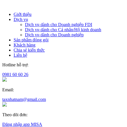
Giới thiệu
Dịch vụ
Dịch vụ dành cho Doanh nghiệp FDI
Dịch vụ dành cho Cá nhân/Hộ kinh doanh
Dịch vụ dành cho Doanh nghiệp
Sản phẩm đóng gói
Khách hàng
Chia sẻ kiến thức
Liên hệ
Hotline hỗ trợ:
0981 60 60 26
Email:
taxnhatnam@gmail.com
Theo dõi đơn:
Đăng nhập app MISA