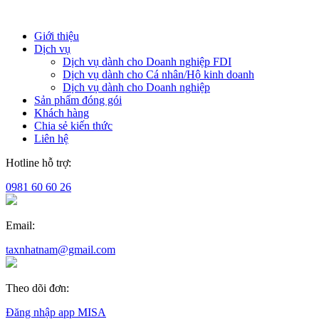
Giới thiệu
Dịch vụ
Dịch vụ dành cho Doanh nghiệp FDI
Dịch vụ dành cho Cá nhân/Hộ kinh doanh
Dịch vụ dành cho Doanh nghiệp
Sản phẩm đóng gói
Khách hàng
Chia sẻ kiến thức
Liên hệ
Hotline hỗ trợ:
0981 60 60 26
Email:
taxnhatnam@gmail.com
Theo dõi đơn:
Đăng nhập app MISA