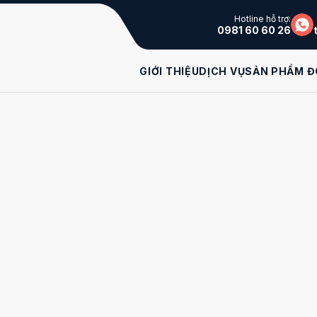
Hotline hỗ trợ:
0981 60 60 26
GIỚI THIỆU
DỊCH VỤ
SẢN PHẨM Đ
G MẠI