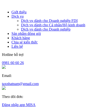
Giới thiệu
Dịch vụ
Dịch vụ dành cho Doanh nghiệp FDI
Dịch vụ dành cho Cá nhân/Hộ kinh doanh
Dịch vụ dành cho Doanh nghiệp
Sản phẩm đóng gói
Khách hàng
Chia sẻ kiến thức
Liên hệ
Hotline hỗ trợ:
0981 60 60 26
Email:
taxnhatnam@gmail.com
Theo dõi đơn:
Đăng nhập app MISA