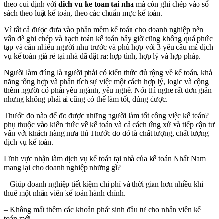
theo qui định với
dich vu ke toan tai nha
mà còn ghi chép vào sổ
sách theo luật kế toán, theo các chuẩn mực kế toán.
Vì tất cả được đưa vào phần mềm kế toán cho doanh nghiệp nên
vấn đề ghi chép và hạch toán kế toán bây giờ cũng không quá phức
tạp và cần nhiều người như trước và phù hợp với 3 yêu cầu mà dịch
vụ kế toán giá rẻ tại nhà đã đặt ra: hợp tình, hợp lý và hợp pháp.
Người làm đúng là người phải có kiến thức đủ rộng về kế toán, khả
năng tổng hợp và phân tích sự việc một cách hợp lý, logic và cộng
thêm người đó phải yêu ngành, yêu nghề. Nói thì nghe rất đơn giản
nhưng không phải ai cũng có thể làm tốt, đúng được.
Thước đo nào để đo được những người làm tốt công việc kế toán?
phụ thuộc vào kiến thức về kế toán và cả cách ứng xử và tiếp cận tư
vấn với khách hàng nữa thì Thước đo đó là chất lượng, chất lượng
dịch vụ kế toán.
Lĩnh vực nhận làm dịch vụ kế toán tại nhà của kế toán Nhất Nam
mang lại cho doanh nghiệp những gì?
– Giúp doanh nghiệp tiết kiệm chi phí và thời gian hơn nhiều khi
thuê một nhân viên kế toán hành chính.
– Không mất thêm các khoản phát sinh đầu tư cho nhân viên kế
toán mới.