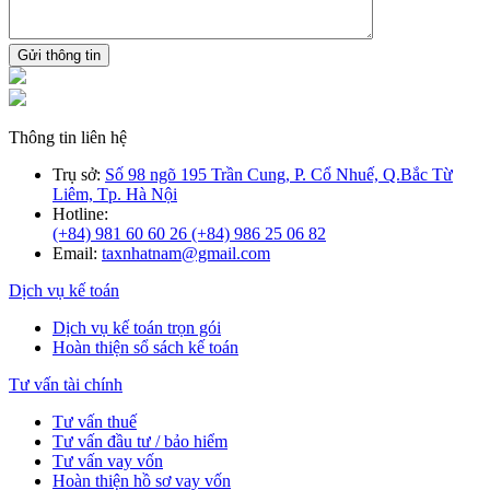
Gửi thông tin
Thông tin liên hệ
Trụ sở:
Số 98 ngõ 195 Trần Cung, P. Cổ Nhuế, Q.Bắc Từ
Liêm, Tp. Hà Nội
Hotline:
(+84) 981 60 60 26
(+84) 986 25 06 82
Email:
taxnhatnam@gmail.com
Dịch vụ kế toán
Dịch vụ kế toán trọn gói
Hoàn thiện sổ sách kế toán
Tư vấn tài chính
Tư vấn thuế
Tư vấn đầu tư / bảo hiểm
Tư vấn vay vốn
Hoàn thiện hồ sơ vay vốn