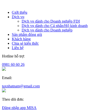
Giới thiệu
Dịch vụ
Dịch vụ dành cho Doanh nghiệp FDI
Dịch vụ dành cho Cá nhân/Hộ kinh doanh
Dịch vụ dành cho Doanh nghiệp
Sản phẩm đóng gói
Khách hàng
Chia sẻ kiến thức
Liên hệ
Hotline hỗ trợ:
0981 60 60 26
Email:
taxnhatnam@gmail.com
Theo dõi đơn:
Đăng nhập app MISA