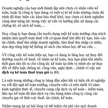
Doanh nghiệp của bạn mới thành lập nên chưa có nhân viên kế
toán, hoặc là công ty bạn đang có một vị trí kế toán nhưng chưa đủ
trình độ thực hiện các khai báo thuế khó, hay chưa có kinh nghiệm
cũng như năng lực trong việc tư vấn và hướng dẫn sử dụng các
chứng từ, sổ sách kế toán,…
Hay công ty bạn đang cần tuyển dụng một kế toán trưởng chịu trách
nhiệm làm quyết toán thuế với cơ quan thuế khi đến kỳ hạn, báo cáo
tài chính, thuế thu nhập doanh nghiệp, làm thuế thu nhập cá nhân,
dọn dẹp tổng hợp hệ thống sổ sách cho khoa học dễ tra cứu…
Về công việc kế toán hiện tại, bạn có đang lo lắng hay sự thay đổi
thường xuyên về thuế, về nhân sự kế toán, hay bạn phải tốn nhiều
thời gian tìm lối ra cho công tác kế toán tại đơn vị mình do sự thay
đổi về điều luật, thông tư, công văn, nghị định…chính vì vậy mà
dịch vụ kế toán thuế trọn gói
ra đời.
Là một trong những công ty hàng đầu nắm bắt và hiểu rất rõ nghiệp
vụ với đội ngũ kế toán trưởng, chuyên viên có trên dưới 10 năm
kinh nghiệm thực tế, chuyên cung cấp dịch vụ kế toán – kiểm toán,
đào tạo kế toán đã làm dịch vụ cho hàng trăm công ty cùng các
chuyên gia về lĩnh vực thuế, tài chính, kế toán.
Nhằm mang lại sự hài lòng và tiết kiệm chi phí cho quý doanh