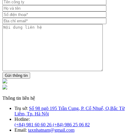
Gửi thông tin
Thông tin liên hệ
Trụ sở:
Số 98 ngõ 195 Trần Cung, P. Cổ Nhuế, Q.Bắc Từ
Liêm, Tp. Hà Nội
Hotline:
(+84) 981 60 60 26
(+84) 986 25 06 82
Email:
taxnhatnam@gmail.com