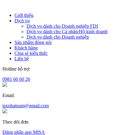
Giới thiệu
Dịch vụ
Dịch vụ dành cho Doanh nghiệp FDI
Dịch vụ dành cho Cá nhân/Hộ kinh doanh
Dịch vụ dành cho Doanh nghiệp
Sản phẩm đóng gói
Khách hàng
Chia sẻ kiến thức
Liên hệ
Hotline hỗ trợ:
0981 60 60 26
Email:
taxnhatnam@gmail.com
Theo dõi đơn:
Đăng nhập app MISA