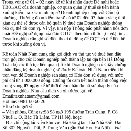
Trong vòng từ 01 – 02 ngày kể từ khi nhận được Đề nghị hoặc
TB01/AC của doanh nghiệp, cơ quan quản lý thuế sẽ tiến hành
xuống kiểm tra xác minh trụ sở Doanh nghiệp cùng với Cán bộ
phường. Thường đoàn kiểm tra sẽ có từ 02 đến 03 thành viên; thời
gian cụ thể sẽ được cán bộ quản lý thuế của Doanh nghiệp thông
báo cụ thể tới đơn vị. Vì vậy, khi nộp Thông báo phát hành hóa đơn
hoặc Đề nghị sử dụng hóa đơn GTGT theo hình thức tự in/đặt in…
Doanh nghiệp cần ghi số điện thoại di động để CQT có thể liên hệ
trước khi xuống đơn vị.
Kế toán Nhất Nam cung cấp gói dịch vụ thủ tục về thuế ban đầu
trọn gói cho các Doanh nghiệp mới thành lập tại địa bàn Hà Đông.
Toàn bộ các thủ tục liên quan (từ khi Doanh nghiệp có Giấy chứng
nhận đăng ký doanh nghiệp) sẽ được Kế toán Nhất Nam triển khi
trọn vẹn để Doanh nghiệp sẵn sàng có Hóa đơn sử dụng với mức
phí chỉ từ 1.000.000 đồng. Chúng tôi cam kết hoàn thành công việc
trong vòng
07 ngày
kể từ thời điểm nhận đủ hồ sơ pháp lý của
Doanh nghiệp. Nhu cầu dịch vụ xin được gửi về
Email:taxnhatnam@gmail.com
Hotline: 0981 60 60 26
Hồ sơ xin gửi về:
– Văn phòng Công ty:Số 98 ngõ 195 đường Trần Cung, P. Cổ
Nhuế 1, Q. Bắc Từ Liêm, TP Hà Nội hoặc
– Địa chỉ cộng tác viên khu vực Hà Đông tại: Tòa Nhà Đức Đại –
Số 302 Nguyễn Trãi, P. Trung Văn (gần Đại Học Hà Nội) –
Vui