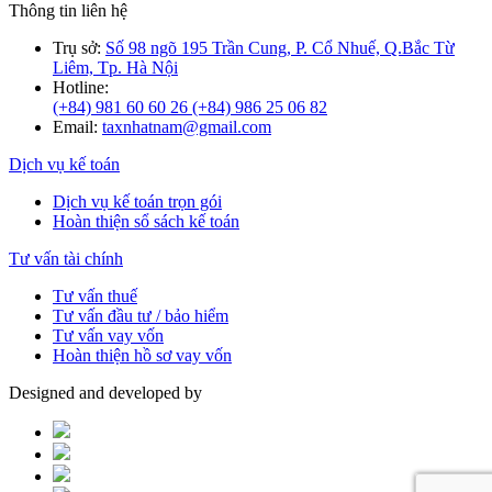
Thông tin liên hệ
Trụ sở:
Số 98 ngõ 195 Trần Cung, P. Cổ Nhuế, Q.Bắc Từ
Liêm, Tp. Hà Nội
Hotline:
(+84) 981 60 60 26
(+84) 986 25 06 82
Email:
taxnhatnam@gmail.com
Dịch vụ kế toán
Dịch vụ kế toán trọn gói
Hoàn thiện sổ sách kế toán
Tư vấn tài chính
Tư vấn thuế
Tư vấn đầu tư / bảo hiểm
Tư vấn vay vốn
Hoàn thiện hồ sơ vay vốn
Designed and developed by