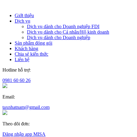
Giới thiệu
Dịch vụ
Dịch vụ dành cho Doanh nghiệp FDI
Dịch vụ dành cho Cá nhân/Hộ kinh doanh
Dịch vụ dành cho Doanh nghiệp
Sản phẩm đóng gói
Khách hàng
Chia sẻ kiến thức
Liên hệ
Hotline hỗ trợ:
0981 60 60 26
Email:
taxnhatnam@gmail.com
Theo dõi đơn:
Đăng nhập app MISA