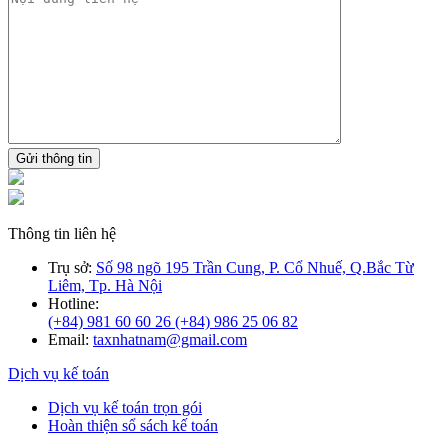
Gửi thông tin
Thông tin liên hệ
Trụ sở:
Số 98 ngõ 195 Trần Cung, P. Cổ Nhuế, Q.Bắc Từ
Liêm, Tp. Hà Nội
Hotline:
(+84) 981 60 60 26
(+84) 986 25 06 82
Email:
taxnhatnam@gmail.com
Dịch vụ kế toán
Dịch vụ kế toán trọn gói
Hoàn thiện sổ sách kế toán