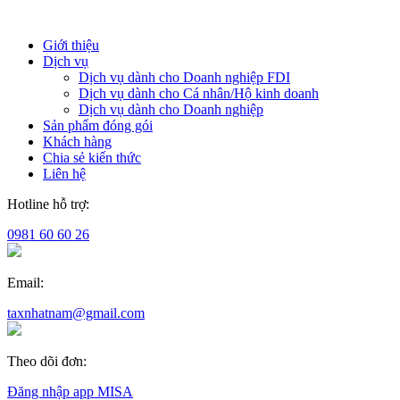
Giới thiệu
Dịch vụ
Dịch vụ dành cho Doanh nghiệp FDI
Dịch vụ dành cho Cá nhân/Hộ kinh doanh
Dịch vụ dành cho Doanh nghiệp
Sản phẩm đóng gói
Khách hàng
Chia sẻ kiến thức
Liên hệ
Hotline hỗ trợ:
0981 60 60 26
Email:
taxnhatnam@gmail.com
Theo dõi đơn:
Đăng nhập app MISA