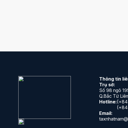
 đây các bước chuẩn bị hồ sơ khai báo thuế ban đầu cho 1 Do
on dấu. Chúc các bạn sớm gặt hái được thành công!
ỗ trợ, giải đáp khúc mắc về thuế doanh nghiệp, xin vui lòng liê
Thông tin li
Trụ sở:
Số 98 ngõ 19
Q.Bắc Từ Liêm
Hotline:
(+84
(+84
Email:
taxnhatnam@