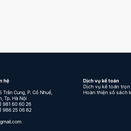
anh nghiệp sau khi đã xin được giấy phép hoạt động
n hệ trực tiếp với
Kế Toán Nhất Nam
. Trân trọng!
ên hệ
Dịch vụ kế toán
Dịch vụ kế toán trọn
5 Trần Cung, P. Cổ Nhuế,
Hoàn thiện sổ sách 
, Tp. Hà Nội
) 981 60 60 26
) 986 25 06 82
gmail.com