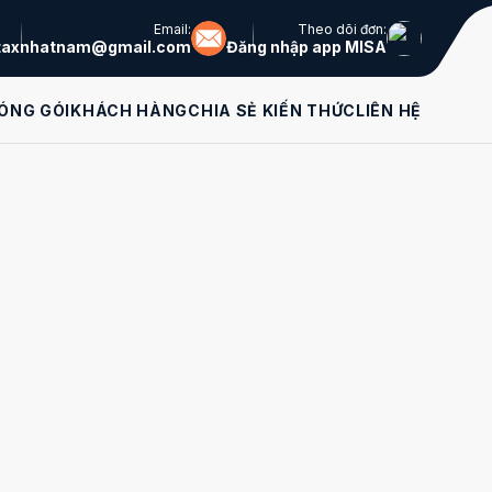
Email:
Theo dõi đơn:
taxnhatnam@gmail.com
Đăng nhập app MISA
ÓNG GÓI
KHÁCH HÀNG
CHIA SẺ KIẾN THỨC
LIÊN HỆ
Liên hệ tư vấn
miễn phí