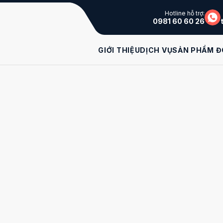
Hotline hỗ trợ:
0981 60 60 26
GIỚI THIỆU
DỊCH VỤ
SẢN PHẨM Đ
biết cần phải làm gì với
thủ tục khai báo báo
 thuế,… tất cả đều chưa bắt đầu khi doanh nghiệp
điều gì trước?
Thủ tục, hồ sơ khi đăng ký thuế
Dịch Vụ Kế Toán Nhất Nam
xin hướng dẫn thủ tục