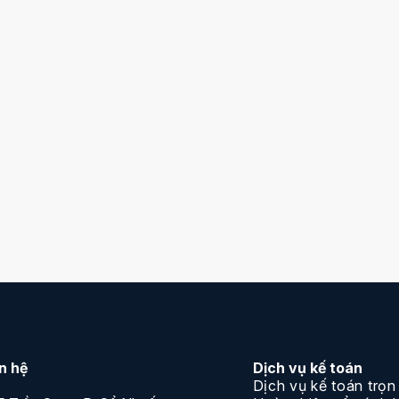
g một môi trường linh động, Kế Toán Nhất Nam
uế và tư vấn cân đối chi phí hàng tháng để tiết kiệm
ợc những vướng mắc của doanh nghiệp bạn. Vì vậy,
oanh nghiệp bạn hoàn toàn yên tâm về những công
 diện như một kế toán của doanh nghiệp bạn, trực
.
ên hệ
Dịch vụ kế toán
Dịch vụ kế toán trọn