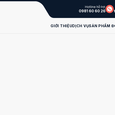
Hotline hỗ trợ:
0981 60 60 26
GIỚI THIỆU
DỊCH VỤ
SẢN PHẨM Đ
ghiệp, nhằm giúp giải quyết những thắc mắc, khó
thuế cuối năm
được thành lập trong quá trình hoạt