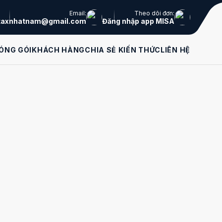
Email:
Theo dõi đơn:
taxnhatnam@gmail.com
Đăng nhập app MISA
ÓNG GÓI
KHÁCH HÀNG
CHIA SẺ KIẾN THỨC
LIÊN HỆ
Liên hệ tư vấn
miễn phí