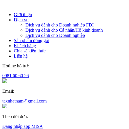
Giới thiệu
Dịch vụ
Dịch vụ dành cho Doanh nghiệp FDI
Dịch vụ dành cho Cá nhân/Hộ kinh doanh
Dịch vụ dành cho Doanh nghiệp
Sản phẩm đóng gói
Khách hàng
Chia sẻ kiến thức
Liên hệ
Hotline hỗ trợ:
0981 60 60 26
Email:
taxnhatnam@gmail.com
Theo dõi đơn:
Đăng nhập app MISA