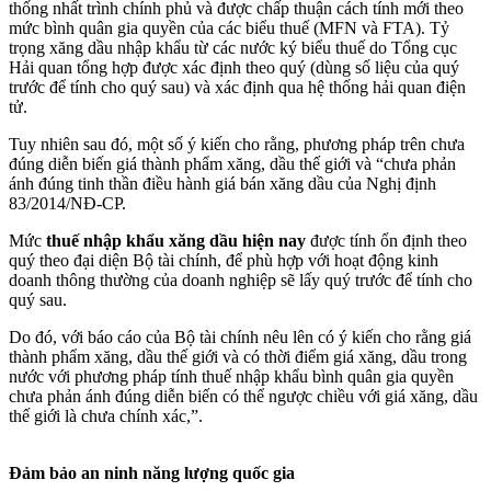
thống nhất trình chính phủ và được chấp thuận cách tính mới theo
mức bình quân gia quyền của các biểu thuế (MFN và FTA). Tỷ
trọng xăng dầu nhập khẩu từ các nước ký biểu thuế do Tổng cục
Hải quan tổng hợp được xác định theo quý (dùng số liệu của quý
trước để tính cho quý sau) và xác định qua hệ thống hải quan điện
tử.
Tuy nhiên sau đó, một số ý kiến cho rằng, phương pháp trên chưa
đúng diễn biến giá thành phẩm xăng, dầu thế giới và “chưa phản
ánh đúng tinh thần điều hành giá bán xăng dầu của Nghị định
83/2014/NĐ-CP.
Mức
thuế nhập khẩu xăng dầu hiện nay
được tính ổn định theo
quý theo đại diện Bộ tài chính, để phù hợp với hoạt động kinh
doanh thông thường của doanh nghiệp sẽ lấy quý trước để tính cho
quý sau.
Do đó, với báo cáo của Bộ tài chính nêu lên có ý kiến cho rằng giá
thành phẩm xăng, dầu thế giới và có thời điểm giá xăng, dầu trong
nước với phương pháp tính thuế nhập khẩu bình quân gia quyền
chưa phản ánh đúng diễn biến có thể ngược chiều với giá xăng, dầu
thế giới là chưa chính xác,”.
Đảm bảo an ninh năng lượng quốc gia