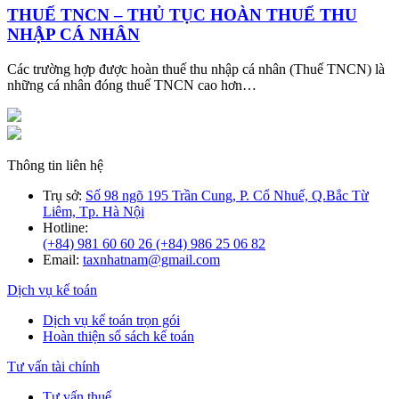
THUẾ TNCN – THỦ TỤC HOÀN THUẾ THU
NHẬP CÁ NHÂN
Các trường hợp được hoàn thuế thu nhập cá nhân (Thuế TNCN) là
những cá nhân đóng thuế TNCN cao hơn…
Thông tin liên hệ
Trụ sở:
Số 98 ngõ 195 Trần Cung, P. Cổ Nhuế, Q.Bắc Từ
Liêm, Tp. Hà Nội
Hotline:
(+84) 981 60 60 26
(+84) 986 25 06 82
Email:
taxnhatnam@gmail.com
Dịch vụ kế toán
Dịch vụ kế toán trọn gói
Hoàn thiện sổ sách kế toán
Tư vấn tài chính
Tư vấn thuế