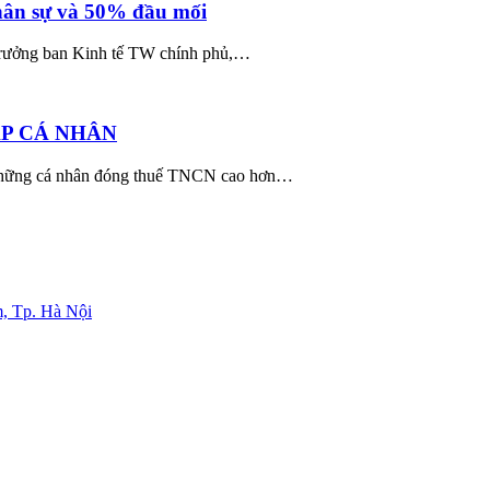
hân sự và 50% đầu mối
trưởng ban Kinh tế TW chính phủ,…
P CÁ NHÂN
 những cá nhân đóng thuế TNCN cao hơn…
, Tp. Hà Nội