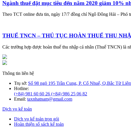
Ngành thuế đặt mục tiêu đến năm 2020 giảm 10% n
Theo TCT online đưa tin, ngày 17/7 đồng chí Ngô Đông Hải – Phó 
THUẾ TNCN – THỦ TỤC HOÀN THUẾ THU NHẬ
Các trường hợp được hoàn thuế thu nhập cá nhân (Thuế TNCN) là
Thông tin liên hệ
Trụ sở:
Số 98 ngõ 195 Trần Cung, P. Cổ Nhuế, Q.Bắc Từ Liêm
Hotline:
(+84) 981 60 60 26
(+84) 986 25 06 82
Email:
taxnhatnam@gmail.com
Dịch vụ kế toán
Dịch vụ kế toán trọn gói
Hoàn thiện sổ sách kế toán