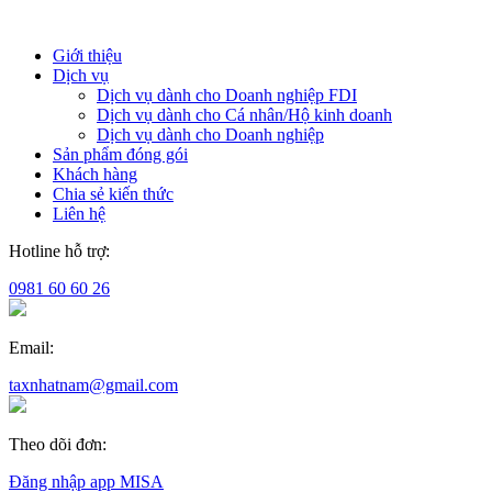
Giới thiệu
Dịch vụ
Dịch vụ dành cho Doanh nghiệp FDI
Dịch vụ dành cho Cá nhân/Hộ kinh doanh
Dịch vụ dành cho Doanh nghiệp
Sản phẩm đóng gói
Khách hàng
Chia sẻ kiến thức
Liên hệ
Hotline hỗ trợ:
0981 60 60 26
Email:
taxnhatnam@gmail.com
Theo dõi đơn:
Đăng nhập app MISA