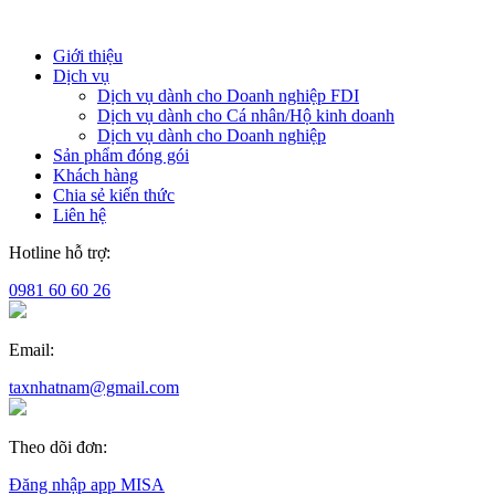
Giới thiệu
Dịch vụ
Dịch vụ dành cho Doanh nghiệp FDI
Dịch vụ dành cho Cá nhân/Hộ kinh doanh
Dịch vụ dành cho Doanh nghiệp
Sản phẩm đóng gói
Khách hàng
Chia sẻ kiến thức
Liên hệ
Hotline hỗ trợ:
0981 60 60 26
Email:
taxnhatnam@gmail.com
Theo dõi đơn:
Đăng nhập app MISA