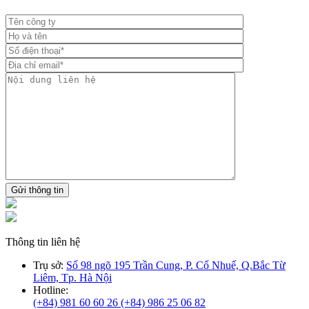
Gửi thông tin
Thông tin liên hệ
Trụ sở:
Số 98 ngõ 195 Trần Cung, P. Cổ Nhuế, Q.Bắc Từ
Liêm, Tp. Hà Nội
Hotline:
(+84) 981 60 60 26
(+84) 986 25 06 82