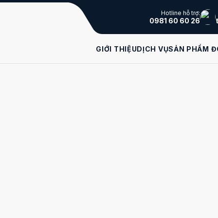
Hotline hỗ trợ:
0981 60 60 26
GIỚI THIỆU
DỊCH VỤ
SẢN PHẨM Đ
CH GÌ?
h nghiệp bị phạt. Đủ để khiến doanh nghiệp bạn yên
của mình, năng lực của đội ngũ kế toán. Trong bộ máy
 chi phí cũng như yên tâm phát triển doanh nghiệp mà
là sử dụng
dịch vụ kê khai thuế
.