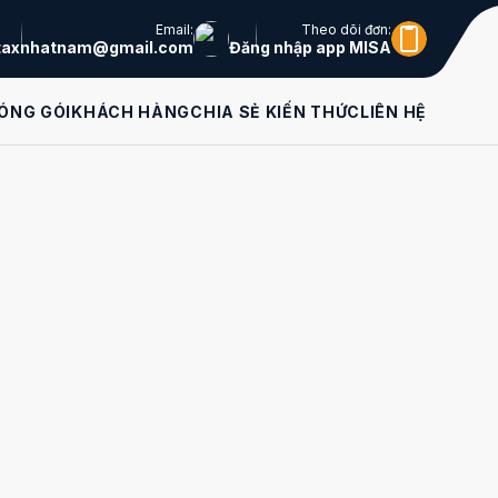
Email:
Theo dõi đơn:
taxnhatnam@gmail.com
Đăng nhập app MISA
ÓNG GÓI
KHÁCH HÀNG
CHIA SẺ KIẾN THỨC
LIÊN HỆ
Liên hệ tư vấn
miễn phí