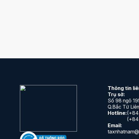
 giúp doanh nghiệp bạn vững bước phát triển, không phải lo lắng
thêm:
Dịch vụ quyết toán thuế TNCN
Thông tin li
Trụ sở:
Số 98 ngõ 19
Q.Bắc Từ Liêm
Hotline:
(+84
(+84
Email:
taxnhatnam@