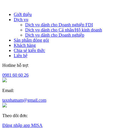
Giới thiệu
Dịch vụ
Dịch vụ dành cho Doanh nghiệp FDI
Dịch vụ dành cho Cá nhân/Hộ kinh doanh
Dịch vụ dành cho Doanh nghiệp
Sản phẩm đóng gói
Khách hàng
Chia sẻ kiến thức
Liên hệ
Hotline hỗ trợ:
0981 60 60 26
Email:
taxnhatnam@gmail.com
Theo dõi đơn:
Đăng nhập app MISA