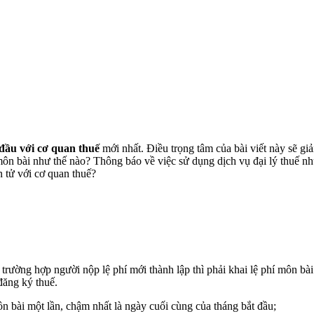
 đầu với cơ quan thuế
mới nhất. Điều trọng tâm của bài viết này sẽ gi
ôn bài như thế nào? Thông báo về việc sử dụng dịch vụ đại lý thuế như
 tử với cơ quan thuế?
rường hợp người nộp lệ phí mới thành lập thì phải khai lệ phí môn bà
đăng ký thuế.
ôn bài một lần, chậm nhất là ngày cuối cùng của tháng bắt đầu;