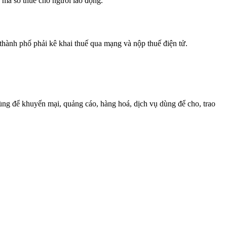
ý mã số thuế cho người lao động.
 thành phố phải kê khai thuế qua mạng và nộp thuế điện tử.
ùng để khuyến mại, quảng cáo, hàng hoá, dịch vụ dùng để cho, trao