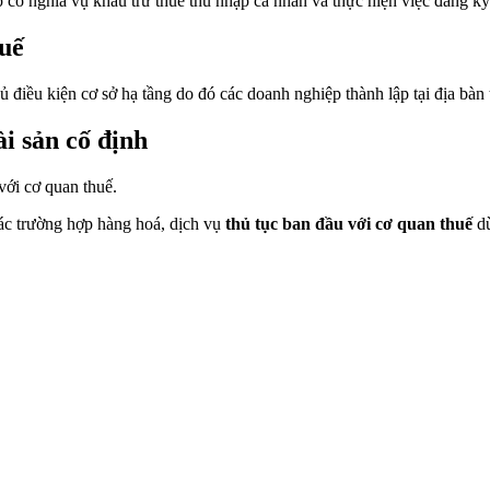
p có nghĩa vụ khấu trừ thuế thu nhập cá nhân và thực hiện việc đăng k
huế
 điều kiện cơ sở hạ tầng do đó các doanh nghiệp thành lập tại địa bàn
i sản cố định
với cơ quan thuế.
ác trường hợp hàng hoá, dịch vụ
thủ tục ban đầu với cơ quan thuế
d