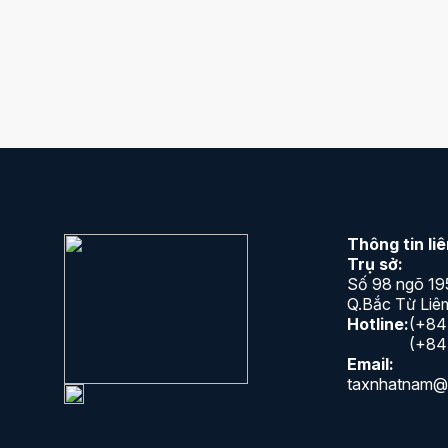
Luật kế t
LUẬT KẾ TOÁN SỬA ĐỔI CÓ GÌ MỚI
mới được
Luật kế toán 2015 được ban hành ngày
Nhằm giúp 
20/11/2015. Luật kế toán mới nhất 2018 này
lúng túng t
quy định về nội dung…
toán 2018,
Thông tin li
Trụ sở:
Số 98 ngõ 19
Q.Bắc Từ Liêm
Hotline:
(+84
(+84
Email:
taxnhatnam@