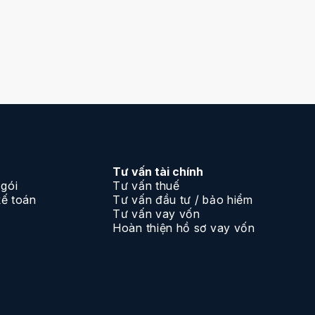
định xử
ế toán
vi phạm
oán, kế
Tư vấn tài chính
 gói
Tư vấn thuế
kế toán
Tư vấn đầu tư / bảo hiểm
Tư vấn vay vốn
Hoàn thiện hồ sơ vay vốn