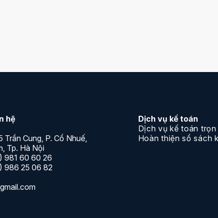
oán 2018 – Các quy định
Luật kế toán – Những quy 
 ban hành
phạt vi phạm hành chính k
các doanh nghiệp không bị
mới nhất
Từ ngày 01/05/2018, Nghị định
rước những thay đổi của luật kế
41/2018/NĐ-CP về việc xử phạt 
 được Bộ Tài…
hành chính trong lĩnh vực kiểm t
toán độc lập…
ên hệ
Dịch vụ kế toán
Dịch vụ kế toán trọn
5 Trần Cung, P. Cổ Nhuế,
Hoàn thiện sổ sách 
, Tp. Hà Nội
) 981 60 60 26
) 986 25 06 82
gmail.com