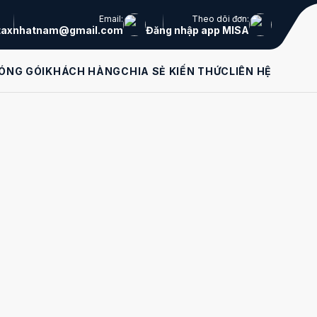
Email:
Theo dõi đơn:
taxnhatnam@gmail.com
Đăng nhập app MISA
ÓNG GÓI
KHÁCH HÀNG
CHIA SẺ KIẾN THỨC
LIÊN HỆ
Liên hệ tư vấn
miễn phí