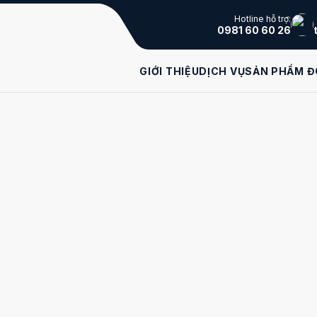
Hotline hỗ trợ:
0981 60 60 26
GIỚI THIỆU
DỊCH VỤ
SẢN PHẨM Đ
 HỢP LÀ GÌ?
ng và trách nhiệm gì? Qua phân tích từ các chuyên
 tiết. Hãy cùng chúng tôi tìm hiểu
kế toán tổng hợp